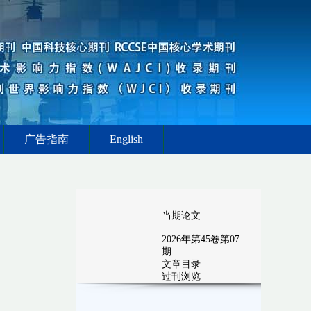
广告指南
English
当期论文
2026
年第
45
卷第
07
期
文章目录
过刊浏览