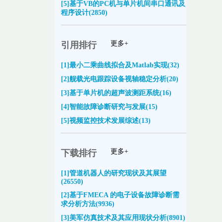
[5]基于VB的PC机与单片机间串口通讯及
程序设计(2850)
更多+
引用排行
[1]最小二乘曲线拟合及Matlab实现(32)
[2]舰载光电跟踪设备视轴稳定分析(20)
[3]基于单片机的超声波测距系统(16)
[4]智能故障诊断研究与发展(15)
[5]视频监控技术发展综述(13)
更多+
下载排行
[1]管道机器人的研究现状及其展望
(26550)
[2]基于FMECA 的电子设备故障诊断需
求分析方法(9936)
[3]美军仿真技术及其应用现状分析(8901)