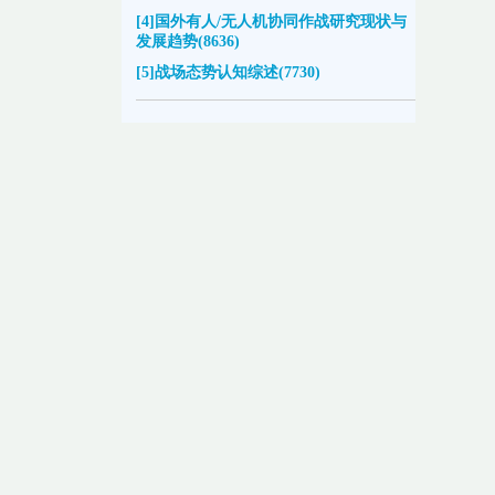
[4]国外有人/无人机协同作战研究现状与
发展趋势(8636)
[5]战场态势认知综述(7730)