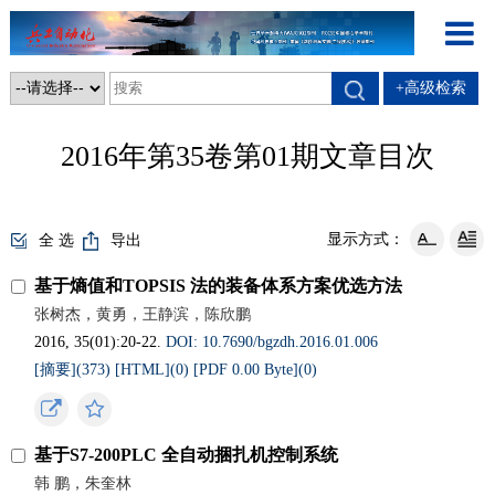
+高级检索
2016年第35卷第01期文章目次
显示方式：
全 选
导出
基于熵值和TOPSIS 法的装备体系方案优选方法
张树杰，黄勇，王静滨，陈欣鹏
2016, 35(01):20-22.
DOI: 10.7690/bgzdh.2016.01.006
[摘要](
373
)
[HTML](
0
)
[PDF 0.00 Byte](
0
)
基于S7-200PLC 全自动捆扎机控制系统
韩 鹏，朱奎林