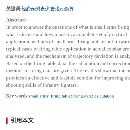
关键词:
轻武器
;
射表
;
射击诸元
;
解算
Abstract:
In order to answer the questions of what is small arms firing 
what is its use and how to use it, a complete set of practical
application methods of small arms firing table is put forwar
typical cases of firing table application in actual combat are
analyzed, and the mechanism of trajectory deviation is anal
Based on the firing table data, the calculation and correctio
methods of firing data are given. The results show that the 
provides an effective and feasible solution for improving th
shooting skills of infantry fighters.
Key words:
small arms
;
firing table
;
firing data
;
calculation
引用本文