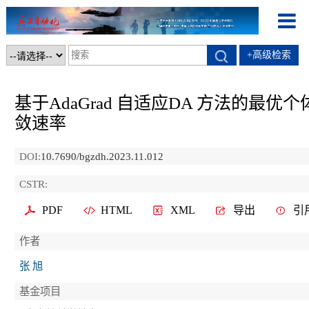
+高级检索
基于AdaGrad 自适应DA 方法的最优个
敛速率
DOI:
10.7690/bgzdh.2023.11.012
CSTR:
PDF
HTML
XML
导出
引
作者
张 旭
基金项目